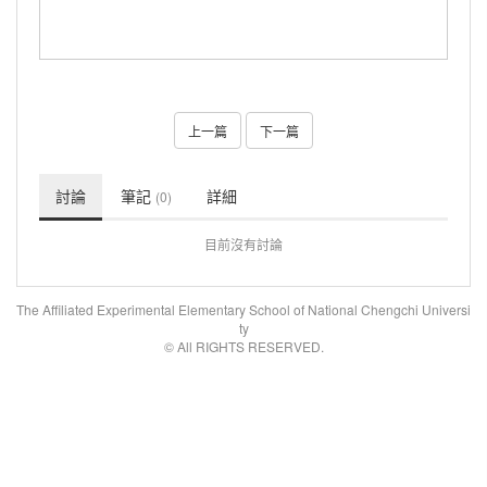
上一篇
下一篇
討論
筆記
詳細
(0)
目前沒有討論
The Affiliated Experimental Elementary School of National Chengchi Universi
ty
© All RIGHTS RESERVED.