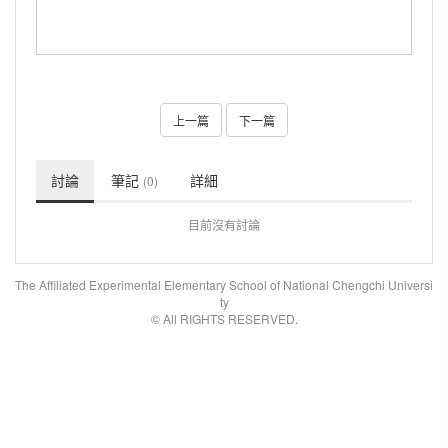
上一篇
下一篇
討論
筆記
詳細
(0)
目前沒有討論
The Affiliated Experimental Elementary School of National Chengchi Universi
ty
© All RIGHTS RESERVED.