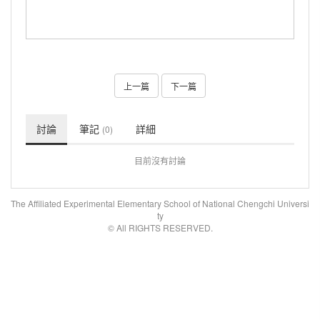
上一篇
下一篇
討論
筆記
詳細
(0)
目前沒有討論
The Affiliated Experimental Elementary School of National Chengchi Universi
ty
© All RIGHTS RESERVED.