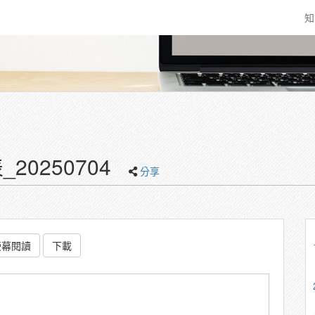
知
0250704
分享
螢幕閱讀
下載