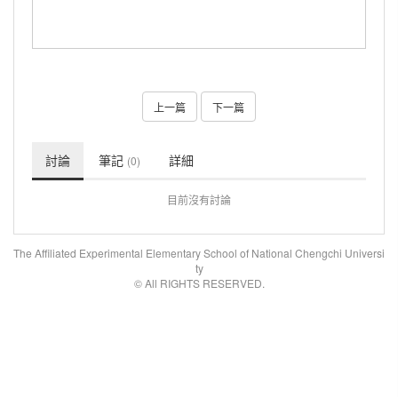
上一篇
下一篇
討論
筆記
詳細
(0)
目前沒有討論
The Affiliated Experimental Elementary School of National Chengchi Universi
ty
© All RIGHTS RESERVED.