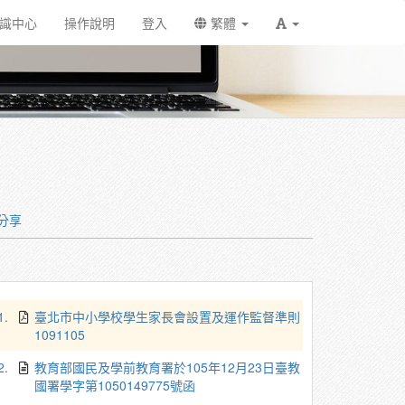
識中心
操作說明
登入
繁體
分享
1.
臺北市中小學校學生家長會設置及運作監督準則
1091105
2.
教育部國民及學前教育署於105年12月23日臺教
國署學字第1050149775號函