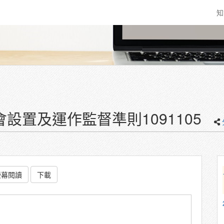
知
設置及運作監督準則1091105
螢幕閱讀
下載